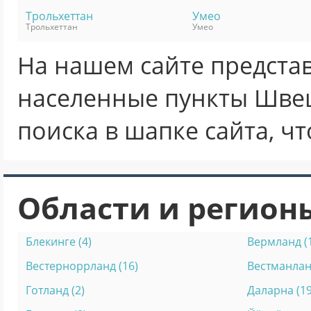
Трольхеттан
Умео
Трольхеттан
Умео
На нашем сайте предста
населенные пункты Шве
поиска в шапке сайта, ч
Области и регио
Блекинге (4)
Вермланд (
Вестерноррланд (16)
Вестманланд
Готланд (2)
Даларна (19