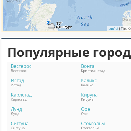
Популярные горо
Вестерос
Вонга
Вестерос
Кристианстад
Истад
Каликс
Истад
Каликс
Карлстад
Кируна
Карлстад
Кируна
Лунд
Оре
Лунд
Оре
Сигтуна
Стокгольм
Сигтуна
Стокгольм