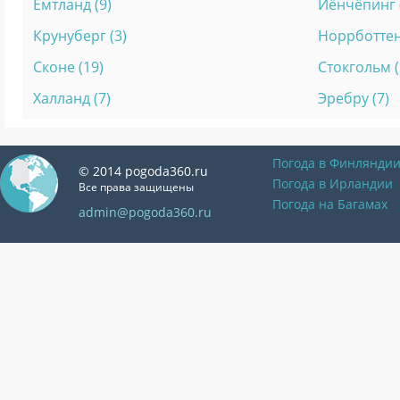
Емтланд (9)
Йёнчёпинг 
Крунуберг (3)
Норрботтен
Сконе (19)
Стокгольм (
Халланд (7)
Эребру (7)
Погода в Финлянди
© 2014 pogoda360.ru
Погода в Ирландии
Все права защищены
Погода на Багамах
admin@pogoda360.ru